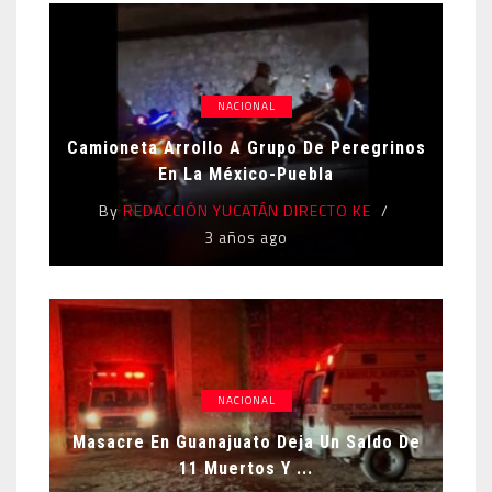
NACIONAL
Camioneta Arrollo A Grupo De Peregrinos
En La México-Puebla
By
REDACCIÓN YUCATÁN DIRECTO KE
3 años ago
NACIONAL
Masacre En Guanajuato Deja Un Saldo De
11 Muertos Y ...