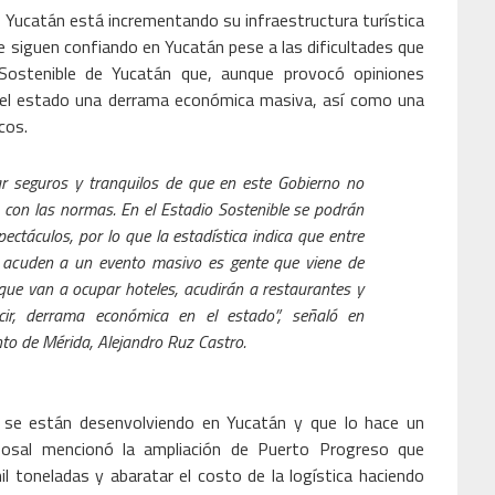
 Yucatán está incrementando su infraestructura turística
e siguen confiando en Yucatán pese a las dificultades que
ostenible de Yucatán que, aunque provocó opiniones
a el estado una derrama económica masiva, así como una
cos.
ar seguros y tranquilos de que en este Gobierno no
on las normas. En el Estadio Sostenible se podrán
ectáculos, por lo que la estadística indica que entre
 acuden a un evento masivo es gente que viene de
a que van a ocupar hoteles, acudirán a restaurantes y
decir, derrama económica en el estado”, señaló en
nto de Mérida, Alejandro Ruz Castro.
e se están desenvolviendo en Yucatán y que lo hace un
Dosal mencionó la ampliación de Puerto Progreso que
l toneladas y abaratar el costo de la logística haciendo