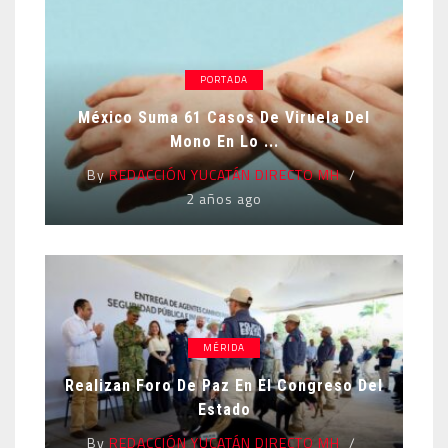
PORTADA
México Suma 61 Casos De Viruela Del
Mono En Lo ...
By
REDACCIÓN YUCATÁN DIRECTO MH
2 años ago
MÉRIDA
Realizan Foro De Paz En El Congreso Del
Estado
By
REDACCIÓN YUCATÁN DIRECTO MH