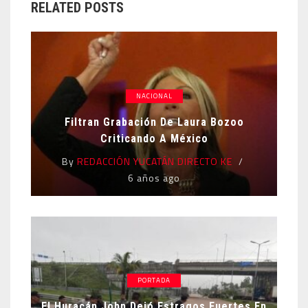
RELATED POSTS
NACIONAL
Filtran Grabación De Laura Bozoo
Criticando A México
By
REDACCIÓN YUCATÁN DIRECTO KE
6 años ago
PORTADA
El Huracán John Dejó Estragos Fuertes En