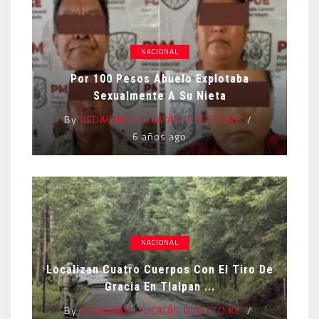
NACIONAL
Por 100 Pesos Abuelo Explotaba
Sexualmente A Su Nieta
By
REDACCIÓN YUCATÁN DIRECTO KE
6 años ago
NACIONAL
Localizan Cuatro Cuerpos Con El Tiro De
Gracia En Tlalpan ...
By
REDACCIÓN YUCATÁN DIRECTO KE