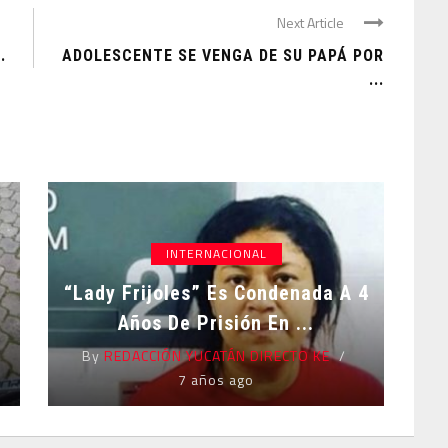
Next Article
.
ADOLESCENTE SE VENGA DE SU PAPÁ POR
...
INTERNACIONAL
“Lady Frijoles” Es Condenada A 4
Años De Prisión En ...
By
REDACCIÓN YUCATÁN DIRECTO KE
7 años ago