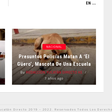
EN ...
NACIONAL
Presuntos Policías Matan A ‘El
Güero’, Mascota De Una Escuela
By
REDACCIÓN YUCATÁN DIRECTO KE
7 años ago
ucatán Directo 2019 - 2022. Reservados Todos Los Derech