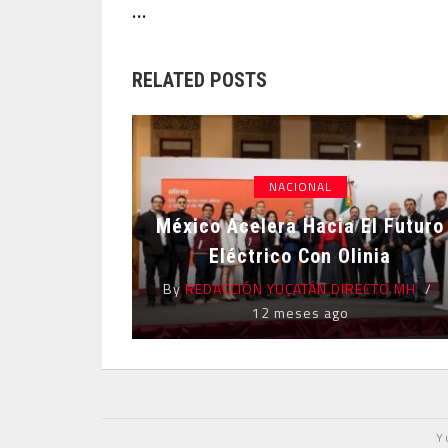
...
RELATED POSTS
NACIONAL
México Acelera Hacia El Futuro
Eléctrico Con Olinia
By
REDACCIÓN YUCATÁN DIRECTO MH
12 meses ago
Y