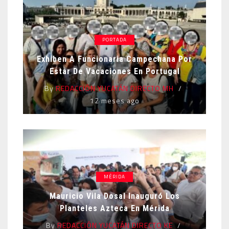
PORTADA
Exhiben A Funcionaria Campechana Por
Estar De Vacaciones En Portugal
By
REDACCIÓN YUCATÁN DIRECTO MH
12 meses ago
MÉRIDA
Mauricio Vila Dosal Inauguró Los
Planteles Azteca En Mérida
By
REDACCIÓN YUCATÁN DIRECTO KE