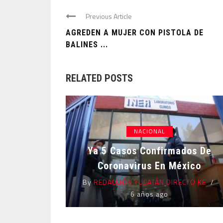
Previous Article
AGREDEN A MUJER CON PISTOLA DE
BALINES ...
RELATED POSTS
NACIONAL
Ya 5 Casos Confirmados De
Coronavirus En México
By
REDACCIÓN YUCATÁN DIRECTO KE
6 años ago