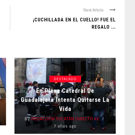
Next Article
¡CUCHILLADA EN EL CUELLO! FUE EL
REGALO ...
DESTACADO
En Plena Catedral De
Guadalajara Intenta Quitarse La
Vida
By
REDACCIÓN YUCATÁN DIRECTO KE
7 años ago