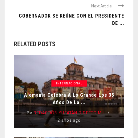
Next Article
GOBERNADOR SE REÚNE CON EL PRESIDENTE
DE ...
RELATED POSTS
INTERNACIONAL
Alemania Celebra A Lo Grande Los 35
Años De La ...
By
REDACCIÓN YUCATÁN DIRECTO MH
2 años ago