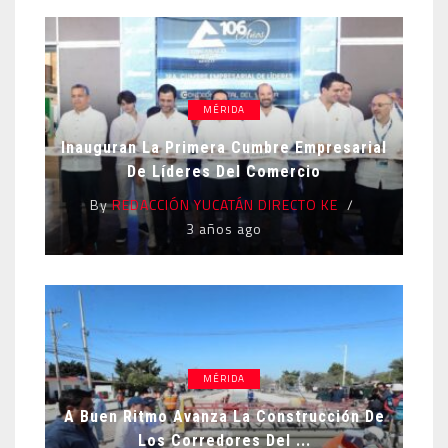
MÉRIDA
Inauguran La Primera Cumbre Empresarial
De Líderes Del Comercio
By
REDACCIÓN YUCATÁN DIRECTO KE
3 años ago
MÉRIDA
A Buen Ritmo Avanza La Construcción De
Los Corredores Del ...