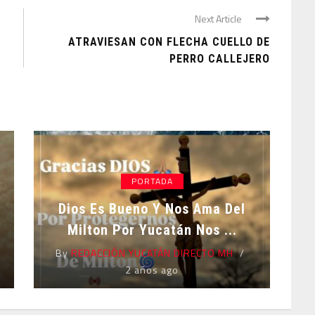
Next Article
ATRAVIESAN CON FLECHA CUELLO DE
PERRO CALLEJERO
PORTADA
Dios Es Bueno Y Nos Ama Del
Milton Por Yucatán Nos ...
By
REDACCIÓN YUCATÁN DIRECTO MH
2 años ago