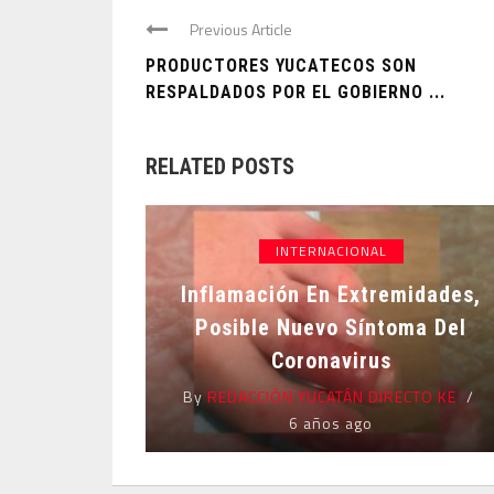
Previous Article
PRODUCTORES YUCATECOS SON
RESPALDADOS POR EL GOBIERNO ...
RELATED POSTS
INTERNACIONAL
Inflamación En Extremidades,
Posible Nuevo Síntoma Del
Coronavirus
By
REDACCIÓN YUCATÁN DIRECTO KE
6 años ago