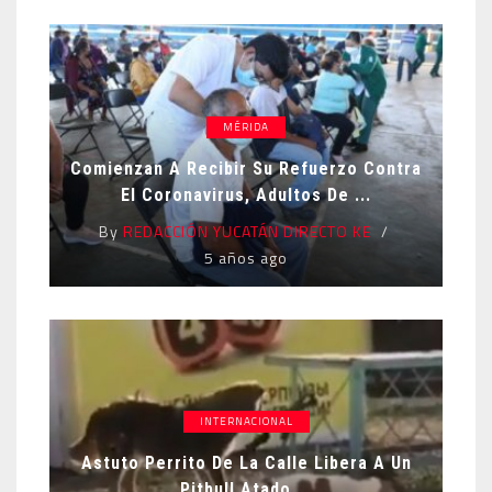
MÉRIDA
Comienzan A Recibir Su Refuerzo Contra
El Coronavirus, Adultos De ...
By
REDACCIÓN YUCATÁN DIRECTO KE
5 años ago
INTERNACIONAL
Astuto Perrito De La Calle Libera A Un
Pitbull Atado ...