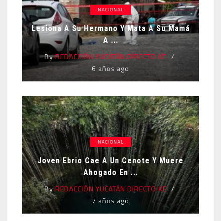
NACIONAL
Lesiona A Su Hermano Y Mata A Su Mamá
A ...
By
REDACCIÓN YUCATÁN DIRECTO KE
6 años ago
NACIONAL
Joven Ebrio Cae A Un Cenote Y Muere
Ahogado En ...
By
REDACCIÓN YUCATÁN DIRECTO KE
7 años ago