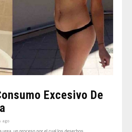
Consumo Excesivo De
na
s ago
a urea, un proceso por el cual los desechos